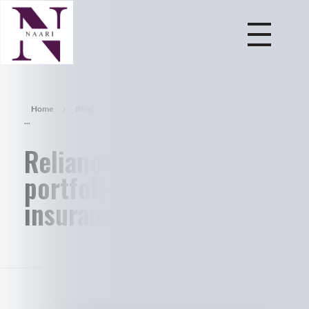
NAARI
Leading HR services company in India offering expert HR consultancy services, recruitment, staffing, and talent management for businesses nationwide.
Home
Blog
Uncategorized
Reliance Capital’s NBFC
...
Reliance Capital’s NBFC
portfolio shrinks to just
insurance