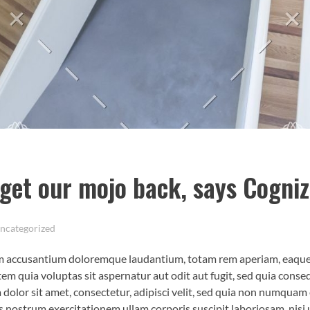
 get our mojo back, says Cogn
ncategorized
em accusantium doloremque laudantium, totam rem aperiam, eaque ip
em quia voluptas sit aspernatur aut odit aut fugit, sed quia cons
dolor sit amet, consectetur, adipisci velit, sed quia non numqua
 nostrum exercitationem ullam corporis suscipit laboriosam, nisi