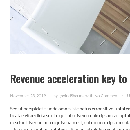
Revenue acceleration key to
November 23, 2019
by
govindSharma
with
No Comment
U
Sed ut perspiciatis unde omnis iste natus error sit voluptat
beatae vitae dicta sunt explicabo. Nemo enim ipsam voluptat
nesciunt. Neque porro quisquam est, qui dolorem ipsum quia 
aliquam quaerat voluptatem. Ut enim ad minima veniam, quis