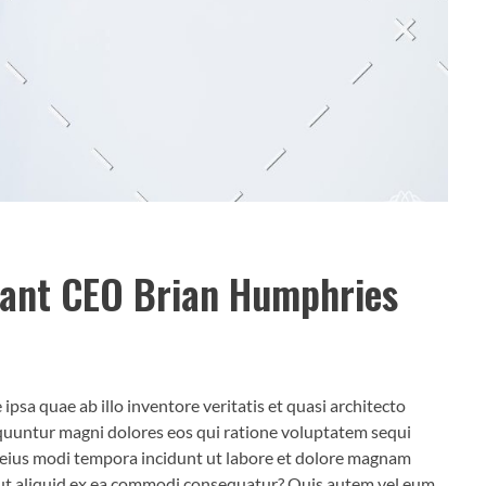
izant CEO Brian Humphries
sa quae ab illo inventore veritatis et quasi architecto
equuntur magni dolores eos qui ratione voluptatem sequi
m eius modi tempora incidunt ut labore et dolore magnam
 ut aliquid ex ea commodi consequatur? Quis autem vel eum