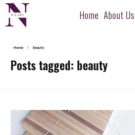
Home
About Us
NAARI
Leading HR services company in India offering expert HR consultancy services, recruitment, staffing, and talent management for businesses nationwide.
Home
beauty
Posts tagged: beauty